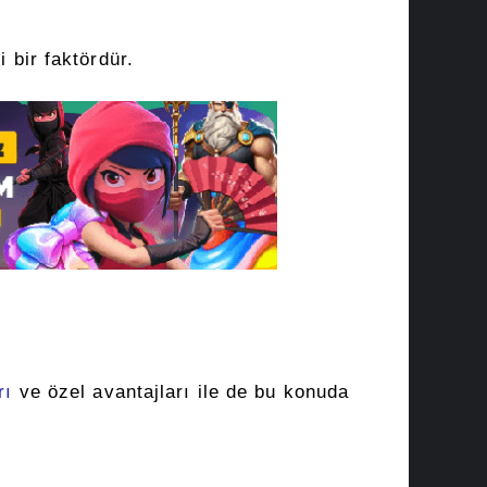
 bir faktördür.
rı
ve özel avantajları ile de bu konuda