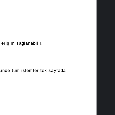
erişim sağlanabilir.
sinde tüm işlemler tek sayfada