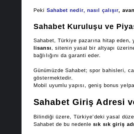
Peki
Sahabet nedir, nasıl çalışır
, avan
Sahabet Kuruluşu ve Piy
Sahabet, Türkiye pazarına hitap eden, 
lisansı
, sitenin yasal bir altyapı üzer
bağlılığını da garanti eder.
Günümüzde Sahabet; spor bahisleri, canl
göstermektedir.
Mobil uyumlu yapısı, geniş bonus yelpaz
Sahabet Giriş Adresi v
Bilindiği üzere, Türkiye’deki yasal düz
Sahabet de bu nedenle
sık sık giriş a