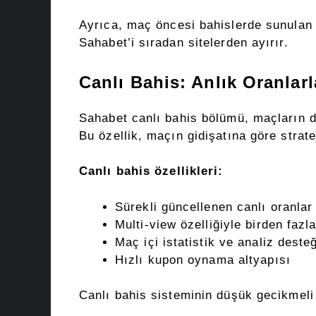
Ayrıca, maç öncesi bahislerde sunula
Sahabet’i sıradan sitelerden ayırır.
Canlı Bahis: Anlık Oranlar
Sahabet canlı bahis bölümü, maçların d
Bu özellik, maçın gidişatına göre stratej
Canlı bahis özellikleri:
Sürekli güncellenen canlı oranlar
Multi-view özelliğiyle birden faz
Maç içi istatistik ve analiz desteğ
Hızlı kupon oynama altyapısı
Canlı bahis sisteminin düşük gecikmeli 