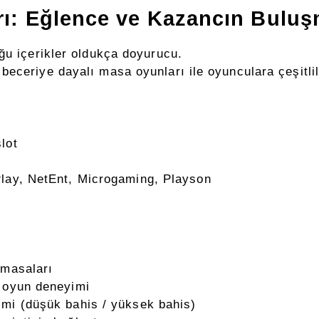
rı: Eğlence ve Kazancın Bulu
ğu içerikler oldukça doyurucu.
eceriye dayalı masa oyunları ile oyunculara çeşitlil
lot
Play, NetEnt, Microgaming, Playson
 masaları
ı oyun deneyimi
imi (düşük bahis / yüksek bahis)