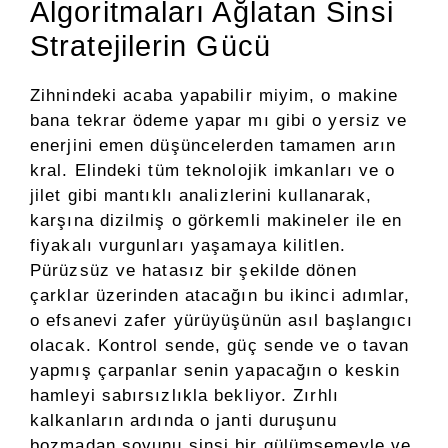
Algoritmaları Ağlatan Sinsi
Stratejilerin Gücü
Zihnindeki acaba yapabilir miyim, o makine
bana tekrar ödeme yapar mı gibi o yersiz ve
enerjini emen düşüncelerden tamamen arın
kral. Elindeki tüm teknolojik imkanları ve o
jilet gibi mantıklı analizlerini kullanarak,
karşına dizilmiş o görkemli makineler ile en
fiyakalı vurgunları yaşamaya kilitlen.
Pürüzsüz ve hatasız bir şekilde dönen
çarklar üzerinden atacağın bu ikinci adımlar,
o efsanevi zafer yürüyüşünün asıl başlangıcı
olacak. Kontrol sende, güç sende ve o tavan
yapmış çarpanlar senin yapacağın o keskin
hamleyi sabırsızlıkla bekliyor. Zırhlı
kalkanların ardında o janti duruşunu
bozmadan şovunu sinsi bir gülümsemeyle ve