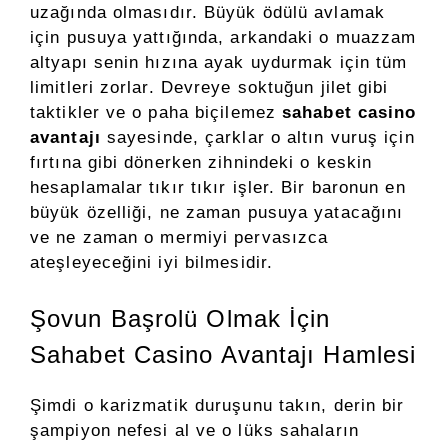
uzağında olmasıdır. Büyük ödülü avlamak
için pusuya yattığında, arkandaki o muazzam
altyapı senin hızına ayak uydurmak için tüm
limitleri zorlar. Devreye soktuğun jilet gibi
taktikler ve o paha biçilemez
sahabet casino
avantajı
sayesinde, çarklar o altın vuruş için
fırtına gibi dönerken zihnindeki o keskin
hesaplamalar tıkır tıkır işler. Bir baronun en
büyük özelliği, ne zaman pusuya yatacağını
ve ne zaman o mermiyi pervasızca
ateşleyeceğini iyi bilmesidir.
Şovun Başrolü Olmak İçin
Sahabet Casino Avantajı Hamlesi
Şimdi o karizmatik duruşunu takın, derin bir
şampiyon nefesi al ve o lüks sahaların