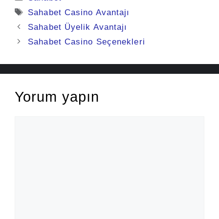
Etiketler
Sahabet Casino Avantajı
Sahabet Üyelik Avantajı
Sahabet Casino Seçenekleri
Yorum yapın
Yorum