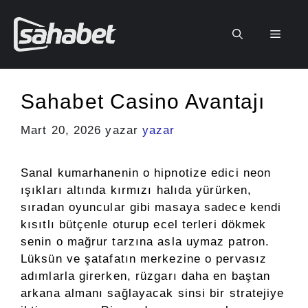
İçeriğe
atla
Men
Sahabet Casino Avantajı
Mart 20, 2026
yazar
yazar
Sanal kumarhanenin o hipnotize edici neon
ışıkları altında kırmızı halıda yürürken,
sıradan oyuncular gibi masaya sadece kendi
kısıtlı bütçenle oturup ecel terleri dökmek
senin o mağrur tarzına asla uymaz patron.
Lüksün ve şatafatın merkezine o pervasız
adımlarla girerken, rüzgarı daha en baştan
arkana almanı sağlayacak sinsi bir stratejiye