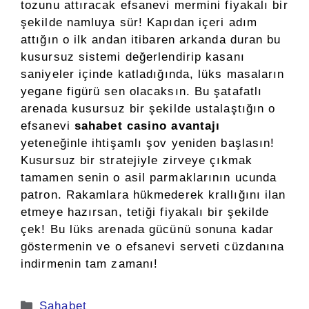
tozunu attıracak efsanevi mermini fiyakalı bir
şekilde namluya sür! Kapıdan içeri adım
attığın o ilk andan itibaren arkanda duran bu
kusursuz sistemi değerlendirip kasanı
saniyeler içinde katladığında, lüks masaların
yegane figürü sen olacaksın. Bu şatafatlı
arenada kusursuz bir şekilde ustalaştığın o
efsanevi
sahabet casino avantajı
yeteneğinle ihtişamlı şov yeniden başlasın!
Kusursuz bir stratejiyle zirveye çıkmak
tamamen senin o asil parmaklarının ucunda
patron. Rakamlara hükmederek krallığını ilan
etmeye hazırsan, tetiği fiyakalı bir şekilde
çek! Bu lüks arenada gücünü sonuna kadar
göstermenin ve o efsanevi serveti cüzdanına
indirmenin tam zamanı!
Kategoriler
Sahabet