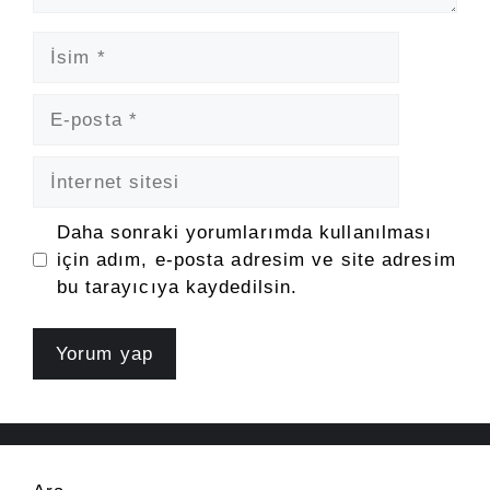
İsim
E-
posta
İnternet
sitesi
Daha sonraki yorumlarımda kullanılması
için adım, e-posta adresim ve site adresim
bu tarayıcıya kaydedilsin.