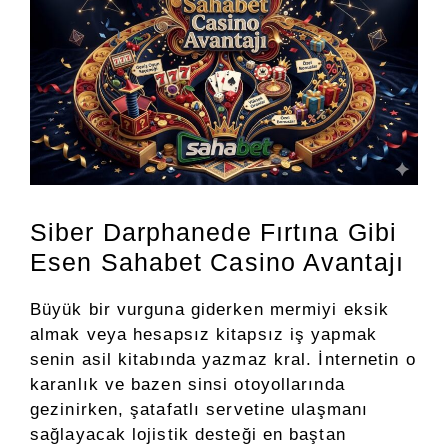
Siber Darphanede Fırtına Gibi
Esen Sahabet Casino Avantajı
Büyük bir vurguna giderken mermiyi eksik
almak veya hesapsız kitapsız iş yapmak
senin asil kitabında yazmaz kral. İnternetin o
karanlık ve bazen sinsi otoyollarında
gezinirken, şatafatlı servetine ulaşmanı
sağlayacak lojistik desteği en baştan