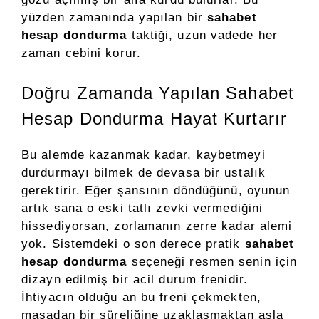
yüzden zamanında yapılan bir
sahabet
hesap dondurma
taktiği, uzun vadede her
zaman cebini korur.
Doğru Zamanda Yapılan Sahabet
Hesap Dondurma Hayat Kurtarır
Bu alemde kazanmak kadar, kaybetmeyi
durdurmayı bilmek de devasa bir ustalık
gerektirir. Eğer şansının döndüğünü, oyunun
artık sana o eski tatlı zevki vermediğini
hissediyorsan, zorlamanın zerre kadar alemi
yok. Sistemdeki o son derece pratik
sahabet
hesap dondurma
seçeneği resmen senin için
dizayn edilmiş bir acil durum frenidir.
İhtiyacın olduğu an bu freni çekmekten,
masadan bir süreliğine uzaklaşmaktan asla