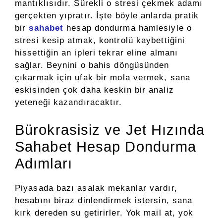
mantıklısıdır. Sürekli o stresi çekmek adamı
gerçekten yıpratır. İşte böyle anlarda pratik
bir
sahabet
hesap dondurma hamlesiyle o
stresi kesip atmak, kontrolü kaybettiğini
hissettiğin an ipleri tekrar eline almanı
sağlar. Beynini o bahis döngüsünden
çıkarmak için ufak bir mola vermek, sana
eskisinden çok daha keskin bir analiz
yeteneği kazandıracaktır.
Bürokrasisiz ve Jet Hızında
Sahabet Hesap Dondurma
Adımları
Piyasada bazı asalak mekanlar vardır,
hesabını biraz dinlendirmek istersin, sana
kırk dereden su getirirler. Yok mail at, yok