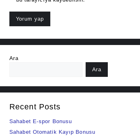
Ara
Ara
Recent Posts
Sahabet E-spor Bonusu
Sahabet Otomatik Kayıp Bonusu