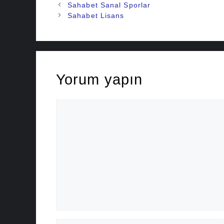
Sahabet Sanal Sporlar
Sahabet Lisans
Yorum yapın
Yorum