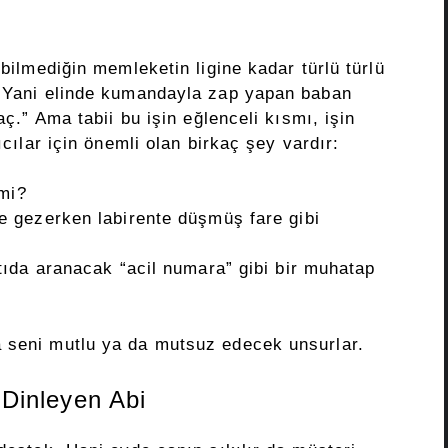
 bilmediğin memleketin ligine kadar türlü türlü
. Yani elinde kumandayla zap yapan baban
aç.” Ama tabii bu işin eğlenceli kısmı, işin
ıcılar için önemli olan birkaç şey vardır:
 mi?
 gezerken labirente düşmüş fare gibi
ıda aranacak “acil numara” gibi bir muhatap
a seni mutlu ya da mutsuz edecek unsurlar.
 Dinleyen Abi