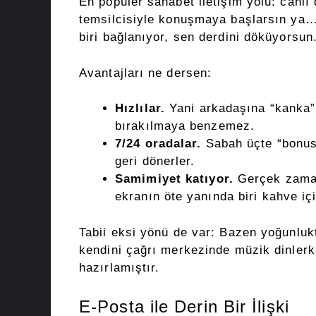
En popüler sahabet iletişim yolu: canlı
temsilcisiyle konuşmaya başlarsın ya… 
biri bağlanıyor, sen derdini döküyorsun
Avantajları ne dersen:
Hızlılar.
Yani arkadaşına “kanka” 
bırakılmaya benzemez.
7/24 oradalar.
Sabah üçte “bonus
geri dönerler.
Samimiyet katıyor.
Gerçek zamanl
ekranın öte yanında biri kahve iç
Tabii eksi yönü de var: Bazen yoğunluk
kendini çağrı merkezinde müzik dinlerk
hazırlamıştır.
E-Posta ile Derin Bir İlişki