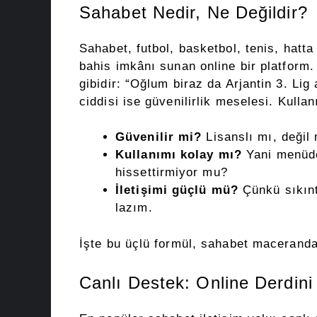
Sahabet Nedir, Ne Değildir?
Sahabet, futbol, basketbol, tenis, hatta
bahis imkânı sunan online bir platform
gibidir: “Oğlum biraz da Arjantin 3. Lig 
ciddisi ise güvenilirlik meselesi. Kullan
Güvenilir mi?
Lisanslı mı, değil
Kullanımı kolay mı?
Yani menüde
hissettirmiyor mu?
İletişimi güçlü mü?
Çünkü sıkınt
lazım.
İşte bu üçlü formül, sahabet macerand
Canlı Destek: Online Derdini