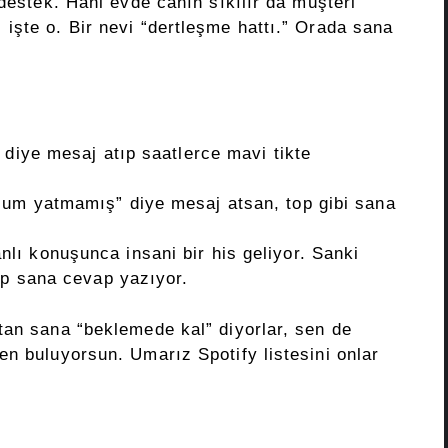
 destek. Hani evde canın sıkılır da müşteri
işte o. Bir nevi “dertleşme hattı.” Orada sana
.
diye mesaj atıp saatlerce mavi tikte
um yatmamış” diye mesaj atsan, top gibi sana
ı konuşunca insani bir his geliyor. Sanki
ip sana cevap yazıyor.
tan sana “beklemede kal” diyorlar, sen de
en buluyorsun. Umarız Spotify listesini onlar