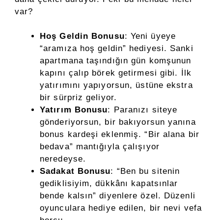
var?
Hoş Geldin Bonusu
: Yeni üyeye
“aramıza hoş geldin” hediyesi. Sanki
apartmana taşındığın gün komşunun
kapını çalıp börek getirmesi gibi. İlk
yatırımını yapıyorsun, üstüne ekstra
bir sürpriz geliyor.
Yatırım Bonusu
: Paranızı siteye
gönderiyorsun, bir bakıyorsun yanına
bonus kardeşi eklenmiş. “Bir alana bir
bedava” mantığıyla çalışıyor
neredeyse.
Sadakat Bonusu
: “Ben bu sitenin
gediklisiyim, dükkânı kapatsınlar
bende kalsın” diyenlere özel. Düzenli
oyunculara hediye edilen, bir nevi vefa