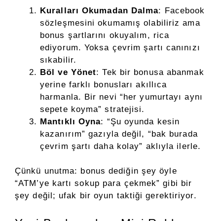
Kuralları Okumadan Dalma
: Facebook
sözleşmesini okumamış olabiliriz ama
bonus şartlarını okuyalım, rica
ediyorum. Yoksa çevrim şartı canınızı
sıkabilir.
Böl ve Yönet
: Tek bir bonusa abanmak
yerine farklı bonusları akıllıca
harmanla. Bir nevi “her yumurtayı aynı
sepete koyma” stratejisi.
Mantıklı Oyna
: “Şu oyunda kesin
kazanırım” gazıyla değil, “bak burada
çevrim şartı daha kolay” aklıyla ilerle.
Çünkü unutma: bonus dediğin şey öyle
“ATM’ye kartı sokup para çekmek” gibi bir
şey değil; ufak bir oyun taktiği gerektiriyor.