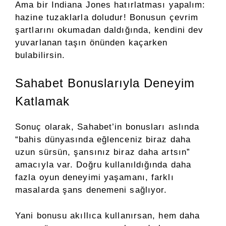
Ama bir Indiana Jones hatırlatması yapalım:
hazine tuzaklarla doludur! Bonusun çevrim
şartlarını okumadan daldığında, kendini dev
yuvarlanan taşın önünden kaçarken
bulabilirsin.
Sahabet Bonuslarıyla Deneyim
Katlamak
Sonuç olarak, Sahabet’in bonusları aslında
“bahis dünyasında eğlenceniz biraz daha
uzun sürsün, şansınız biraz daha artsın”
amacıyla var. Doğru kullanıldığında daha
fazla oyun deneyimi yaşamanı, farklı
masalarda şans denemeni sağlıyor.
Yani bonusu akıllıca kullanırsan, hem daha