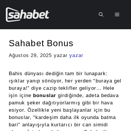
İçeriğe
atla
Men
Sahabet Bonus
Ağustos 29, 2025
yazar
yazar
Bahis dünyası dediğin tam bir lunapark:
ışıklar yanıp sönüyor, her yerden “buraya gel
buraya!” diye cazip teklifler geliyor… Hele
işin içine
bonuslar
girdiğinde, adeta bedava
pamuk şeker dağıtıyorlarmış gibi bir hava
esiyor. Özellikle yeni başlayanlar için bu
bonuslar, “kardeşim daha ilk oyunda batma
bari” anlayışıyla kurtarıcı bir can simidi