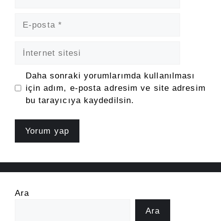
E-
posta
İnternet
sitesi
Daha sonraki yorumlarımda kullanılması
için adım, e-posta adresim ve site adresim
bu tarayıcıya kaydedilsin.
Ara
Ara