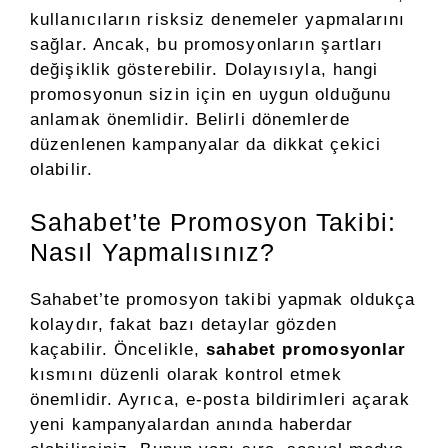
kullanıcıların risksiz denemeler yapmalarını
sağlar. Ancak, bu promosyonların şartları
değişiklik gösterebilir. Dolayısıyla, hangi
promosyonun sizin için en uygun olduğunu
anlamak önemlidir. Belirli dönemlerde
düzenlenen kampanyalar da dikkat çekici
olabilir.
Sahabet’te Promosyon Takibi:
Nasıl Yapmalısınız?
Sahabet’te promosyon takibi yapmak oldukça
kolaydır, fakat bazı detaylar gözden
kaçabilir. Öncelikle,
sahabet promosyonlar
kısmını düzenli olarak kontrol etmek
önemlidir. Ayrıca, e-posta bildirimleri açarak
yeni kampanyalardan anında haberdar