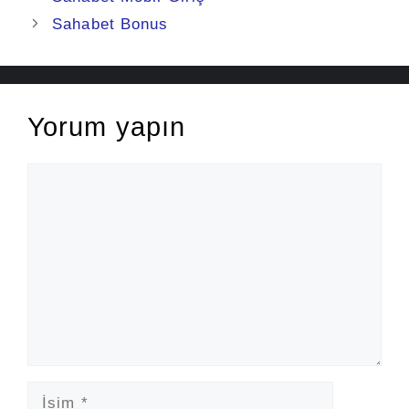
Sahabet Bonus
Yorum yapın
Yorum
İsim