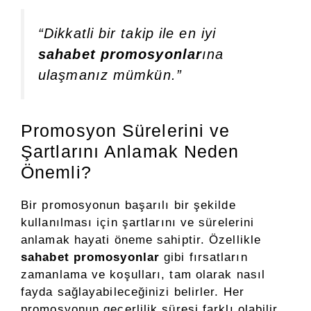
“Dikkatli bir takip ile en iyi
sahabet promosyonlar
ına
ulaşmanız mümkün.”
Promosyon Sürelerini ve
Şartlarını Anlamak Neden
Önemli?
Bir promosyonun başarılı bir şekilde
kullanılması için şartlarını ve sürelerini
anlamak hayati öneme sahiptir. Özellikle
sahabet promosyonlar
gibi fırsatların
zamanlama ve koşulları, tam olarak nasıl
fayda sağlayabileceğinizi belirler. Her
promosyonun geçerlilik süresi farklı olabilir