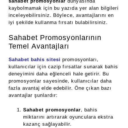
sahabet promosyonlar
dünyasında
kaybolmamak için bu yazıda yer alan bilgileri
inceleyebilirsiniz. Böylece, avantajlarını en
iyi şekilde kullanma fırsatı bulabilirsiniz.
Sahabet Promosyonlarının
Temel Avantajları
Sahabet bahis sitesi
promosyonları,
kullanıcılar için cazip fırsatlar sunarak bahis
deneyimini daha eğlenceli hale getirir. Bu
promosyonlar sayesinde, kullanıcılar daha
fazla avantaj elde edebilir. Öne çıkan bazı
avantajlar şunlardır:
Sahabet promosyonlar
, bahis
miktarını artırarak oyunculara ekstra
kazanç sağlayabilir.