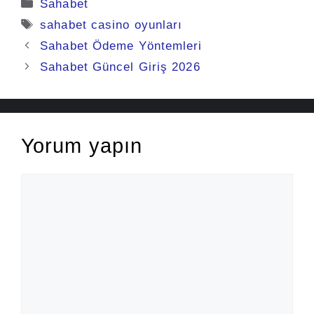
Kategoriler
Sahabet
Etiketler
sahabet casino oyunları
Sahabet Ödeme Yöntemleri
Sahabet Güncel Giriş 2026
Yorum yapın
Yorum