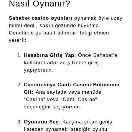
Nasıl Oynanır?
Sahabet casino oyunları
oynamak öyle uzay
bilimi değil, sakın gözünde büyütme.
Genellikle şu basit adımları takip etmen
yeterli:
Hesabına Giriş Yap:
Önce Sahabet’e
kullanıcı adın ve şifrenle giriş
yapıyorsun.
Casino veya Canlı Casino Bölümüne
Git:
Ana sayfada veya menüde
“Casino” veya “Canlı Casino”
seçeneğini seçiyorsun.
Oyununu Seç:
Karşına çıkan geniş
listeden oynamak istediğin oyunu