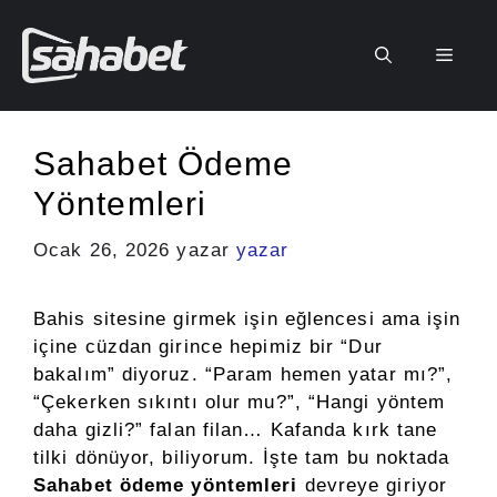
İçeriğe
atla
Men
Sahabet Ödeme
Yöntemleri
Ocak 26, 2026
yazar
yazar
Bahis sitesine girmek işin eğlencesi ama işin
içine cüzdan girince hepimiz bir “Dur
bakalım” diyoruz. “Param hemen yatar mı?”,
“Çekerken sıkıntı olur mu?”, “Hangi yöntem
daha gizli?” falan filan… Kafanda kırk tane
tilki dönüyor, biliyorum. İşte tam bu noktada
Sahabet ödeme yöntemleri
devreye giriyor