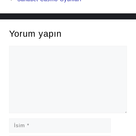
Yorum yapın
Yorum
İsim