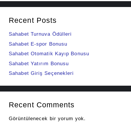
Recent Posts
Sahabet Turnuva Ödülleri
Sahabet E-spor Bonusu
Sahabet Otomatik Kayıp Bonusu
Sahabet Yatırım Bonusu
Sahabet Giriş Seçenekleri
Recent Comments
Görüntülenecek bir yorum yok.