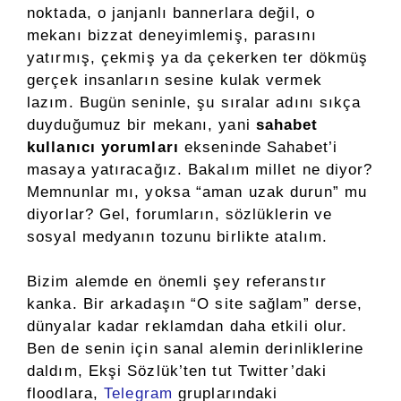
noktada, o janjanlı bannerlara değil, o
mekanı bizzat deneyimlemiş, parasını
yatırmış, çekmiş ya da çekerken ter dökmüş
gerçek insanların sesine kulak vermek
lazım. Bugün seninle, şu sıralar adını sıkça
duyduğumuz bir mekanı, yani
sahabet
kullanıcı yorumları
ekseninde Sahabet’i
masaya yatıracağız. Bakalım millet ne diyor?
Memnunlar mı, yoksa “aman uzak durun” mu
diyorlar? Gel, forumların, sözlüklerin ve
sosyal medyanın tozunu birlikte atalım.
Bizim alemde en önemli şey referanstır
kanka. Bir arkadaşın “O site sağlam” derse,
dünyalar kadar reklamdan daha etkili olur.
Ben de senin için sanal alemin derinliklerine
daldım, Ekşi Sözlük’ten tut Twitter’daki
floodlara,
Telegram
gruplarındaki