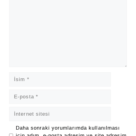
Yorum
İsim
E-
posta
İnternet
sitesi
Daha sonraki yorumlarımda kullanılması
için adım, e-posta adresim ve site adresim