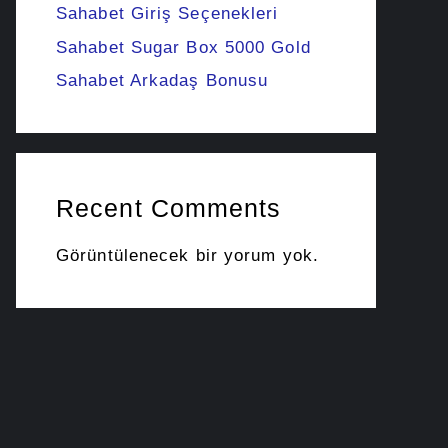
Sahabet Giriş Seçenekleri
Sahabet Sugar Box 5000 Gold
Sahabet Arkadaş Bonusu
Recent Comments
Görüntülenecek bir yorum yok.