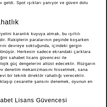
 geldi. Spot ışıkları yanıyor ve güven dolu
hatlık
yelini karanlık kuyuya atmak, bu ışıltılı
dir. Rakiplerin paralarının peşinde koşarken
rını devreye soktuğunda, içindeki gergin
dönüşür. Herkesin sadece ekrandaki çarklara
ğini sahabet lisans güvencesi ile
ojik güç dengelerini altüst edecektir. Rüzgarın
dev denetim mekanizmasını hissetmek, sana
bir teknik direktör rahatlığı verecektir.
aklaşıp cesaretle şansını denemek, oyunun en
habet Lisans Güvencesi