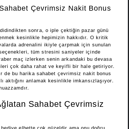
n Sahabet Çevrimsiz Nakit Bonus
didindikten sonra, o iple çektiğin pazar günü
enmek kesinlikle hepimizin hakkıdır. O kritik
alarda adrenalini ikiyle çarpmak için sunulan
eçenekleri, tüm stresini saniyeler içinde
raber maç izlerken senin arkandaki bu devasa
ri çok daha rahat ve keyifli bir hale getiriyor.
 bir de bu harika sahabet çevrimsiz nakit bonus
lı aktığını anlamak kesinlikle imkansızlaşıyor.
 muazzamdır.
Ağlatan Sahabet Çevrimsiz
hediye elbette çok güzeldir ama onu doğru