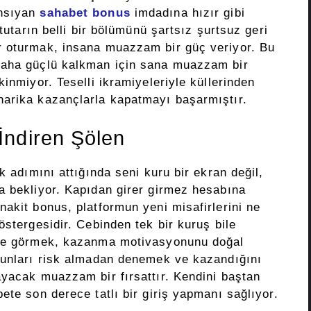
ansıyan
sahabet bonus
imdadına hızır gibi
 tutarın belli bir bölümünü şartsız şurtsuz geri
r oturmak, insana muazzam bir güç veriyor. Bu
daha güçlü kalkman için sana muazzam bir
inmiyor. Teselli ikramiyeleriyle küllerinden
harika kazançlarla kapatmayı başarmıştır.
İndiren Şölen
k adımını attığında seni kuru bir ekran değil,
a bekliyor. Kapıdan girer girmez hesabına
akit bonus, platformun yeni misafirlerini ne
östergesidir. Cebinden tek bir kuruş bile
fle görmek, kazanma motivasyonunu doğal
yunları risk almadan denemek ve kazandığını
ayacak muazzam bir fırsattır. Kendini baştan
ete son derece tatlı bir giriş yapmanı sağlıyor.